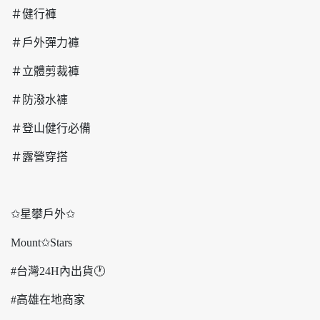
＃健行褲
＃戶外彈力褲
＃立體剪裁褲
＃防潑水褲
＃登山健行必備
＃露營穿搭
✩星攀戶外✩
Mount✩Stars
#台灣24H內出貨🕐
#高雄在地商家