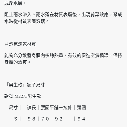
成斥水層，
阻止雨水滲入。雨水落在材質表層後，出現荷葉效應，聚成
水珠從材質表層滾落。
＃透氣速乾材質
能夠充分散發身體內多餘熱量，有效的促進空氣循環，保持
身體的清爽。
「男生款」褲子尺寸
款號:M2273男生款
尺寸｜ 褲長｜腰圍平舖－拉伸｜臀圍
Ｓ｜ ９８｜７０－９２ ｜９４