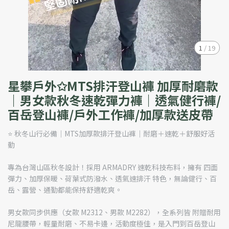
1
/
19
星攀戶外✩MTS排汗登山褲 加厚耐磨款
｜男女款秋冬速乾彈力褲｜透氣健行褲/
百岳登山褲/戶外工作褲/加厚款送皮帶
⭐ 秋冬山行必備｜MTS加厚款排汗登山褲｜耐磨＋速乾＋舒服好活
動
專為台灣山區秋冬設計！採用 ARMADRY 速乾科技布料，擁有 四面
彈力、加厚保暖、荷葉式防潑水、透氣速排汗 特色，無論健行、百
岳、露營、通勤都能保持舒適乾爽。
男女款同步供應（女款 M2312、男款 M2282），全系列皆 附贈耐用
尼龍腰帶，輕量耐磨、不易卡邊，活動度極佳，是入門到百岳登山