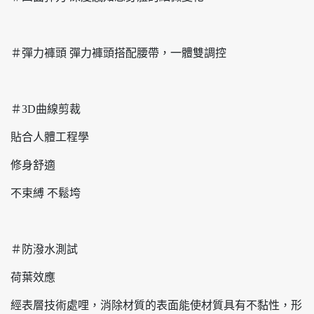
＃彈力褲頭 彈力褲頭搭配腰帶，一體雙調控
＃3D曲線剪裁
貼合人體工程學
修身舒適
不束縛 不鬆垮
＃防潑水測試
荷葉效應
經表層技術處哩，消除材質的表面能使材質具有不黏性，形