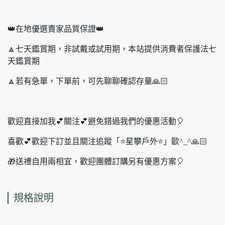
👑在地優選賣家品質保證👑
🔼七天鑑賞期，非試戴或試用期，本站提供消費者保護法七
天鑑賞期
🔼若有急單，下單前，可先聊聊確認存量🙏🏻
歡迎直接加我💕關注💕避免錯過我們的優惠活動🎈
喜歡💕歡迎下訂並且關注追蹤「⭐️星攀戶外⭐️」歐^_^🙏🏻
🎁送禮自用兩相宜，歡迎團體訂購另有優惠方案🎈
規格說明