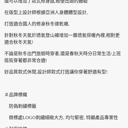
還可以增加了款式修身感,輕便出遊的體驗
在版型上設計師根據亞洲人身體體型設計,
打造適合國人的修身秋冬速乾褲,
針對秋冬天氣於透氣登山褲增加一層透氣保暖內裡,相對更
適合秋冬天氣!
不論是秋冬出門旅遊時穿者,還是春秋天時分日常生活/上班
逛街穿著都非常合適!
好品質款式休閒,設計師款式打造讓你穿著舒適有型!
＃品牌標織
防偽刺繡標籤
微標處LOGO刺繡細緻大方, 均勻緊密, 特顯產品專業性