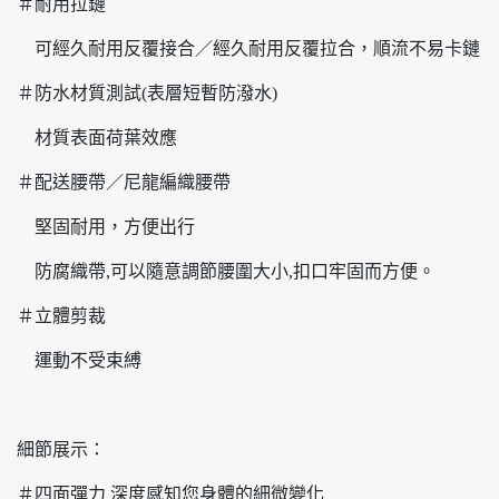
＃耐用拉鏈
可經久耐用反覆接合／經久耐用反覆拉合，順流不易卡鏈
＃防水材質測試(表層短暫防潑水)
材質表面荷葉效應
＃配送腰帶／尼龍編織腰帶
堅固耐用，方便出行
防腐織帶,可以隨意調節腰圍大小,扣口牢固而方便。
＃立體剪裁
運動不受束縛
細節展示：
＃四面彈力 深度感知您身體的細微變化