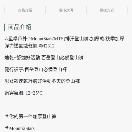
商品介紹
規格說明
運送方式
商品介紹
✩星攀戶外✩MountStars(MTS)排汗登山褲-加厚款/秋季加厚
彈力透氣速乾褲 #M2312
速乾+舒適好活動.百岳登山必備登山褲
健行褲子/百岳登山必備登山褲
男女款速乾舒適好活動冬天的登山褲
適穿氣溫: 12~25°C
＃你的第一件加厚登山褲
＃Mount✩Stars