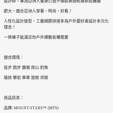
設計師，專為亞洲人量身打造不像歐美速乾褲那麼臃腫
肥大，適合亞洲人穿著，時尚，好看！
人性化設計版型，工藝細節拼接多為戶外愛好者設計多元化
理念！
一條褲子能滿足你戶外運動各種需要
適合環境：
徒步 跑步 露營 爬山 釣魚
遠途 攀岩 單車 旅遊 郊遊
商品訊息：
品牌: MOUNT-STARS™ (MTS)