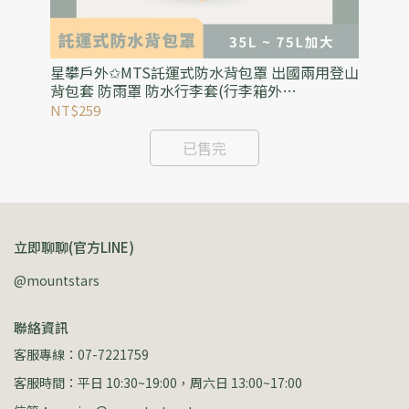
吸管
星攀戶外✩MTS託運式防水背包罩 出國兩用登山
星
直飲
背包套 防雨罩 防水行李套(行李箱外
水
罩)35L~75L加大防水背包防雨罩
水
NT$259
NT
已售完
立即聊聊(官方LINE)
@mountstars
聯絡資訊
客服專線：07-7221759
客服時間：平日 10:30~19:00，周六日 13:00~17:00