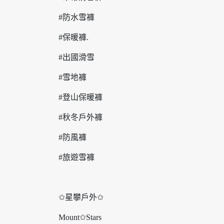
#防水雪褲
#保暖褲.
#出國滑雪
#雪地褲
#登山保暖褲
#秋冬戶外褲
#防風褲
#旅遊雪褲
✩星攀戶外✩
Mount✩Stars