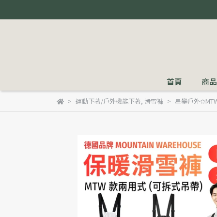
首頁
商品
運動下著/戶外機能下著
,
滑雪褲
星攀戶外✩MT