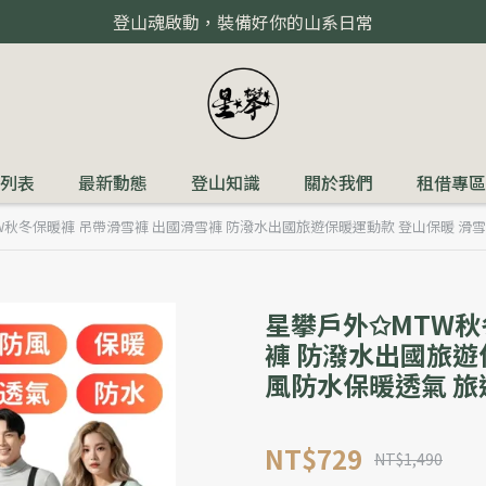
登山魂啟動，裝備好你的山系日常
列表
最新動態
登山知識
關於我們
租借專區
W秋冬保暖褲 吊帶滑雪褲 出國滑雪褲 防潑水出國旅遊保暖運動款 登山保暖 滑
星攀戶外✩MTW秋
褲 防潑水出國旅遊
風防水保暖透氣 旅
NT$729
NT$1,490