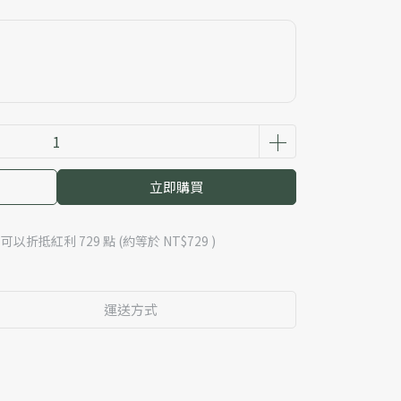
立即購買
 」可以折抵紅利
729
點 (約等於
NT$729
)
運送方式