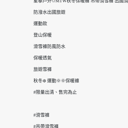
星攀戶外✩MTW秋冬保暖褲 吊帶滑雪褲 出國
防潑水出國旅遊
運動款
登山保暖
滑雪褲防風防水
保暖透氣
旅遊雪褲
秋冬❄️ 運動🌞🌞保暖褲
#限量出清、售完為止
#滑雪褲
#吊帶滑雪褲